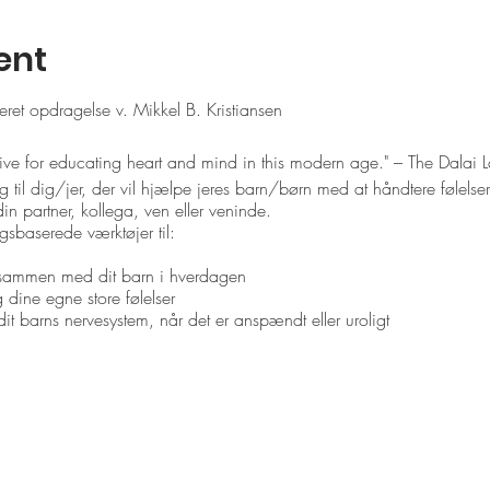
ent
et opdragelse v. Mikkel B. Kristiansen
ive for educating heart and mind in this modern age." – The Dalai
ag til dig/jer, der vil hjælpe jeres barn/børn med at håndtere følelse
n partner, kollega, ven eller veninde.
ngsbaserede værktøjer til:
 sammen med dit barn i hverdagen
 dine egne store følelser
dit barns nervesystem, når det er anspændt eller uroligt
tte dit barns udvikling af empati og medfølelse (compassion), evne t
vner, et rigere og mere nuanceret sprog for sanser og følelser, og n
B. Kristiansen er CEO og founder i Kind Heart Project, der har til 
usthed gennem forskningsbaserede metoder og værktøjer. Mikkel har 
 række forskellige organisationer, der var inspireret af det samme f