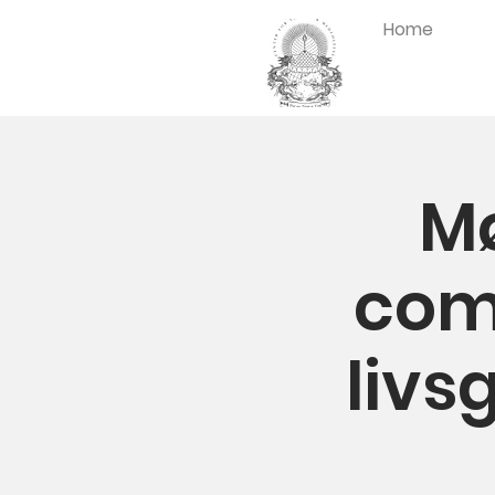
Home
Mø
comp
livs