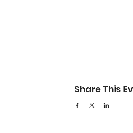
arbejde på Emory Universitet 
Ethical Learning - SEE Learnin
Hvem: Forældre, kommende for
børn, de er tæt på med at hån
Hvor: Phendeling, Nørregad
Hvornår: Tirsdag d. 21. mar
Share This E