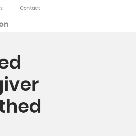
s
Contact
on
med
iver
sthed