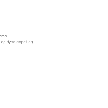
 Lama
r og styrke empati og
il at håndtere følelser, mental
ærvær og ro i hverdagen.
formål at fremme børns
bl.a. arbejdet for Dalai
ormål – senest igennem hans