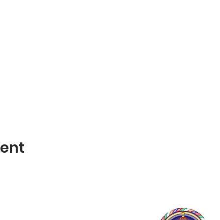
(US), hvor han var med til at udvikle det forskningsbaserede progr
gä.
ældre, bedsteforældre, pædagoger, lærere, sundhedsplejersker o.
dtere følelser og styrke empati og medfølelse
e 7b, 2th., 1165 København K
ts klokken 19.00-20.30
vent