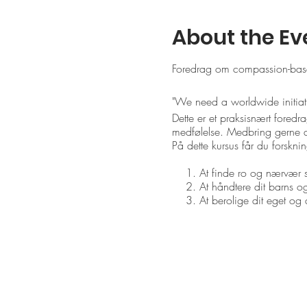
About the Ev
Foredrag om compassion-baser
"We need a worldwide initiat
Dette er et praksisnært foredr
medfølelse. Medbring gerne di
På dette kursus får du forskni
At finde ro og nærvær
At håndtere dit barns og
At berolige dit eget og 
Med disse værktøjer kan du stø
robusthed og tiltro til egne e
Om foredragsholderen: Mikkel 
medfølelse, livsglæde og rob
Lama og været involveret i en