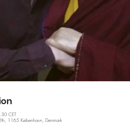
ion
0.30 CET
2th, 1165 København, Denmark