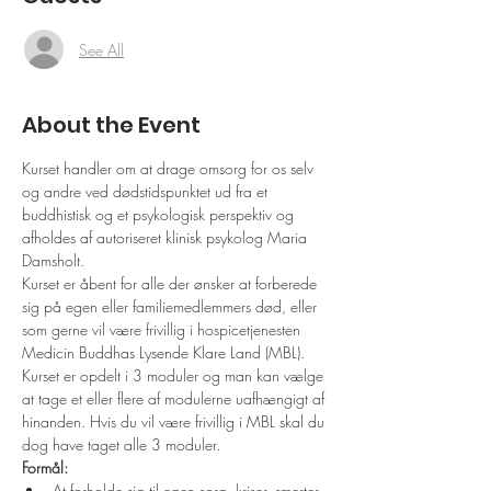
See All
About the Event
Kurset handler om at drage omsorg for os selv 
og andre ved dødstidspunktet ud fra et 
buddhistisk og et psykologisk perspektiv og 
afholdes af autoriseret klinisk psykolog Maria 
Damsholt.
Kurset er åbent for alle der ønsker at forberede 
sig på egen eller familiemedlemmers død, eller 
som gerne vil være frivillig i hospicetjenesten 
Medicin Buddhas Lysende Klare Land (MBL). 
Kurset er opdelt i 3 moduler og man kan vælge 
at tage et eller flere af modulerne uafhængigt af 
hinanden. Hvis du vil være frivillig i MBL skal du 
dog have taget alle 3 moduler.
Formål: 
At forholde sig til egen sorg, kriser, smerter 