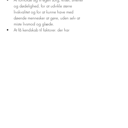
og dødelighed, for at udvikle større 
livskvalitet og for at kunne have med 
døende mennesker at gøre, uden selv at 
miste livsmod og glæde.
At få kendskab til faktorer, der har 
betydning for smerte.
At tage sig af den døende og den døde.
Read More >
Share This Event